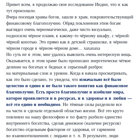
Привет всем, я продолжаю свое исследование Индии, что и как
тут произошло.
Вчера посещая храмы богов, зашли в храм, покровительствующий
финансовому благополучию. Обряд поклонения этим богам
выглядел очень черномагически, даже чисто визуально,
подносили чёрное пламя, к какому-то чёрному шкафу, с чёрной-
чёрной копотью. Это прямо как в детской страшилке, в чёрном-
чёрном городе в чёрном-чёрном доме… хахахаха
Но суть не в этом, мне удалось выяснить очень интересную вещь.
Оказывается, в этом храме было прописано энергетически чёткое
деление на богатых и бедных и серьезный разброс
на материальные слои и уровни. Когда я начала просматривать,
изначально всё было
как это было сделано, то увидела, что
целостно и едино и не было такого понятия как финансовое
благополучие. Есть просто благополучие и изобилие мира,
которое проявляется и в ресурсах, и в здоровье и в любви —
всё это едино и необходимо
. Но тёмные силы разделили все
на части и сделали отдельной областью жизни. Всё это круто
повлияло на нашу философию и по факту разбило единство
внутреннего богатства, сделав денежное (наличие ресурсов)
богатство отдельным фактором от здоровья, от гармонии
во взаимоотношениях с людьми и т. п. В результате, люди