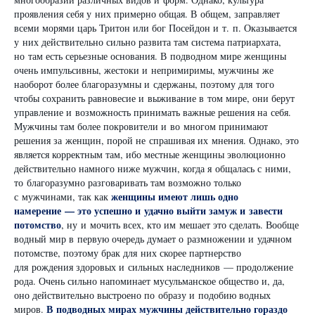
проявления себя у них примерно общая. В общем, заправляет
всеми морями царь Тритон или бог Посейдон и т. п. Оказывается
у них действительно сильно развита там система патриархата,
но там есть серьезные основания. В подводном мире женщины
очень импульсивны, жестоки и непримиримы, мужчины же
наоборот более благоразумны и сдержаны, поэтому для того
чтобы сохранить равновесие и выживание в том мире, они берут
управление и возможность принимать важные решения на себя.
Мужчины там более покровители и во многом принимают
решения за женщин, порой не спрашивая их мнения. Однако, это
является корректным там, ибо местные женщины эволюционно
действительно намного ниже мужчин, когда я общалась с ними,
то благоразумно разговаривать там возможно только
женщины имеют лишь одно
с мужчинами, так как
намерение — это успешно и удачно выйти замуж и завести
потомство
, ну и мочить всех, кто им мешает это сделать. Вообще
водный мир в первую очередь думает о размножении и удачном
потомстве, поэтому брак для них скорее партнерство
для рождения здоровых и сильных наследников — продолжение
рода. Очень сильно напоминает мусульманское общество и, да,
оно действительно выстроено по образу и подобию водных
В подводных мирах мужчины действительно гораздо
миров.