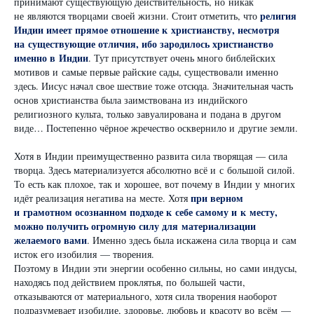
принимают существующую действительность, но никак
религия
не являются творцами своей жизни. Стоит отметить, что
Индии имеет прямое отношение к христианству, несмотря
на существующие отличия, ибо зародилось христианство
именно в Индии
. Тут присутствует очень много библейских
мотивов и самые первые райские сады, существовали именно
здесь. Иисус начал свое шествие тоже отсюда. Значительная часть
основ христианства была заимствована из индийского
религиозного культа, только завуалирована и подана в другом
виде… Постепенно чёрное жречество осквернило и другие земли.
Хотя в Индии преимущественно развита сила творящая — сила
творца. Здесь материализуется абсолютно всё и с большой силой.
То есть как плохое, так и хорошее, вот почему в Индии у многих
при верном
идёт реализация негатива на месте. Хотя
и грамотном осознанном подходе к себе самому и к месту,
можно получить огромную силу для материализации
желаемого вами
. Именно здесь была искажена сила творца и сам
исток его изобилия — творения.
Поэтому в Индии эти энергии особенно сильны, но сами индусы,
находясь под действием проклятья, по большей части,
отказываются от материального, хотя сила творения наоборот
подразумевает изобилие, здоровье, любовь и красоту во всём —