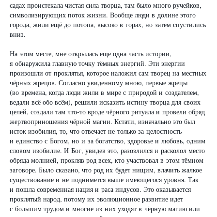
садах проистекала чистая сила творца, там было много ручейков,
символизирующих поток жизни. Вообще люди в долине этого
города, жили ещё до потопа, высоко в горах, но затем спустились
вниз.
На этом месте, мне открылась еще одна часть истории,
я обнаружила главную точку тёмных энергий. Эти энергии
произошли от проклятья, которое наложил сам творец на местных
чёрных жрецов. Согласно увиденному мною, первые жрецы
(во времена, когда люди жили в мире с природой и создателем,
ведали всё обо всём), решили исказить истину творца для своих
целей, создали там что-то вроде чёрного ритуала и провели обряд
жертвоприношения чёрной магии. Кстати, изначально это был
исток изобилия, то, что отвечает не только за целостность
и единство с Богом, но и за богатство, здоровье и любовь, одним
словом изобилие. И Бог, увидев это, разозлился и расколол место
обряда молнией, прокляв род всех, кто участвовал в этом тёмном
заговоре. Было сказано, что род их будет нищим, влачить жалкое
существование и не поднимется выше имеющегося уровня. Так
и пошла современная нация и раса индусов. Это оказывается
проклятый народ, потому их эволюционное развитие идет
с большим трудом и многие из них уходят в чёрную магию или