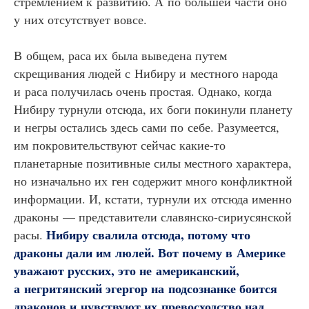
стремлением к развитию. А по большей части оно
у них отсутствует вовсе.
В общем, раса их была выведена путем
скрещивания людей с Нибиру и местного народа
и раса получилась очень простая. Однако, когда
Нибиру турнули отсюда, их боги покинули планету
и негры остались здесь сами по себе. Разумеется,
им покровительствуют сейчас какие-то
планетарные позитивные силы местного характера,
но изначально их ген содержит много конфликтной
информации. И, кстати, турнули их отсюда именно
драконы — представители славянско-сириусянской
Нибиру свалила отсюда, потому что
расы.
драконы дали им люлей. Вот почему в Америке
уважают русских, это не американский,
а негритянский эгергор на подсознанке боится
драконов и чувствуют их превосходство над