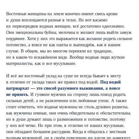
Восточные женщины на земле конечно имеют смесь крови
и души воплощаются разные в телах. Но вот касаемо
их первопредков водных женщин, всё достаточно однозначно.
Они эмоциональны буйны, мелочны и желают лишь выйти замуж
поудачнее. Хотя у них это выражается как желание родить сильное
потомство, а вовсе не как панты и выпендрёж, как в нашем
случае. В общем, мы во многом переняли их традиции,
но в каком-то искажённом виде. Вообще водные люди жуткие
материалисты, как и все мусульмане.
И всё же восточный уклад на суше не всегда бывает к месту
Под водой
в отличие от уклада таких же правил под водой.
патриархат — это способ разумного выживания, а вовсе
не прихоть
. И гуляние мужчин на сторону лишь повод родить
сильных детей, а не развлечение или любовные утехи. А также
стоит отметить, что водные мужчины не столь духовно развиты,
как мужчины земные, они очень обходительны и обольстительны,
но в душе думают лишь о размножении и потомстве, поэтому
у них всё четко. Но при этом, в отличие от наших мусульман,
они обладают большим рассудком. Когда я общалась с местным
водным мужчиной, он в своём поведении ни капли не намекнул