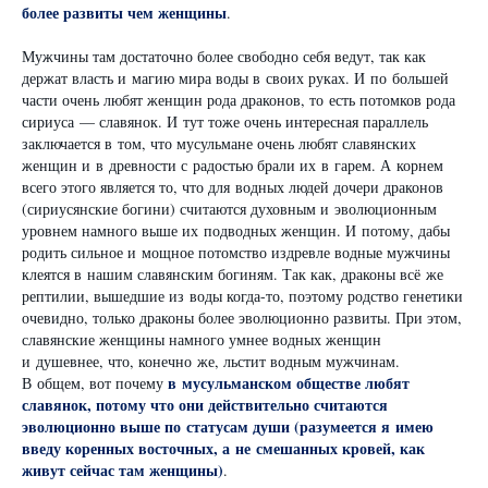
более развиты чем женщины
.
Мужчины там достаточно более свободно себя ведут, так как
держат власть и магию мира воды в своих руках. И по большей
части очень любят женщин рода драконов, то есть потомков рода
сириуса — славянок. И тут тоже очень интересная параллель
заключается в том, что мусульмане очень любят славянских
женщин и в древности с радостью брали их в гарем. А корнем
всего этого является то, что для водных людей дочери драконов
(сириусянские богини) считаются духовным и эволюционным
уровнем намного выше их подводных женщин. И потому, дабы
родить сильное и мощное потомство издревле водные мужчины
клеятся в нашим славянским богиням. Так как, драконы всё же
рептилии, вышедшие из воды когда-то, поэтому родство генетики
очевидно, только драконы более эволюционно развиты. При этом,
славянские женщины намного умнее водных женщин
и душевнее, что, конечно же, льстит водным мужчинам.
в мусульманском обществе любят
В общем, вот почему
славянок, потому что они действительно считаются
эволюционно выше по статусам души (разумеется я имею
введу коренных восточных, а не смешанных кровей, как
живут сейчас там женщины)
.