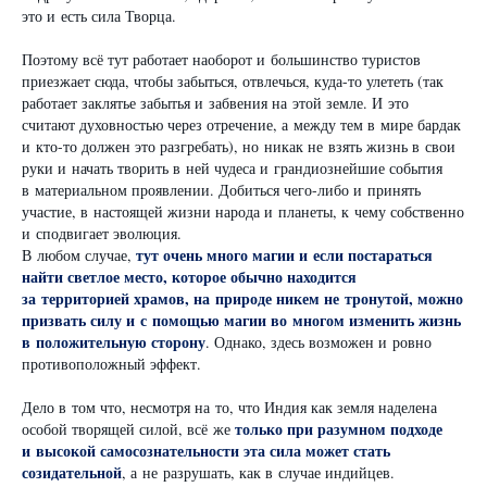
это и есть сила Творца.
Поэтому всё тут работает наоборот и большинство туристов
приезжает сюда, чтобы забыться, отвлечься, куда-то улететь (так
работает заклятье забытья и забвения на этой земле. И это
считают духовностью через отречение, а между тем в мире бардак
и кто-то должен это разгребать), но никак не взять жизнь в свои
руки и начать творить в ней чудеса и грандиознейшие события
в материальном проявлении. Добиться чего-либо и принять
участие, в настоящей жизни народа и планеты, к чему собственно
и сподвигает эволюция.
тут очень много магии и если постараться
В любом случае,
найти светлое место, которое обычно находится
за территорией храмов, на природе никем не тронутой, можно
призвать силу и с помощью магии во многом изменить жизнь
в положительную сторону
. Однако, здесь возможен и ровно
противоположный эффект.
Дело в том что, несмотря на то, что Индия как земля наделена
только при разумном подходе
особой творящей силой, всё же
и высокой самосознательности эта сила может стать
созидательной
, а не разрушать, как в случае индийцев.