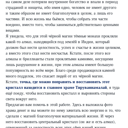
на самом деле потеряли внутреннее богатство и впали в период
страданий и нищеты, ибо имея одно, человек не имеет другого
и таким образом не имеет благополучия в целом, а лишь его
частями. И всю жизнь мы бьёмся, чтобы собрать эти части
воедино, вместо того, чтобы заниматься действительно ценными
вещами.
Я увидела, что для этой чёрной магии тёмные монахи прокляли
какой-то алмаз, находящийся под землёй в Индии, который
должен был нести целостность, успех и счастье в жизни целиком,
а вместо этого стал нести несчастья. Кстати, после этого все
алмазы и бриллианты стали проклятыми камнями, несущими
лишь разрушение в жизни, при этом алмазы имеют большую
популярность во всём мире. Благо среди продающихся камней
много подделок, это спасает людей от их чёрной магии.
точка, где можно поправить и восстановить этот
Кстати,
кристалл находится в главном храме Тируваннамалай
, я туда
ещё поеду, чтобы восстановить кристалл и выровнять стороны
света вокруг него.
Предлагаю вам помочь в этой работе. Здесь я выложила фото
храма денег и вы можете по нему зачитать всю энергию и то, что
сделали с магией благополучия материальной жизни. И через
него восстановить центральный кристалл (он же и есть алмаз),
отвечающий за целостность всех этих сфер нашей жизни.