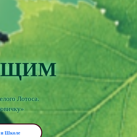
ЮЩИМ
елого Лотоса.
новичку»
 и Школе