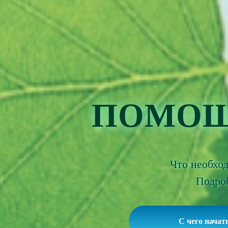
ПОМОЩ
Что необхо
Подроб
С чего начат