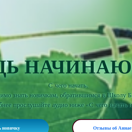
Ь НАЧИНА
С чего начать.
димо знать новичкам, обратившимся в Школу Б
нее прослушайте аудио ниже «С чего начать 
ь новичку
Отзывы об Аннае