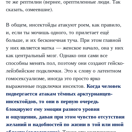
те же рептилии (вернее, орептиленные люди. Так
сказать, озмеевшие).
В общем, инсектойды атакуют роем, как правило,
и, если ты мочишь одного, то прилетает ещё
больше, и их бесконечная туча. При этом главной
у них является матка — женское начало, она у них
как центральный мозг. Однако они сами все
способны менять пол, поэтому они создают гейско-
лейзбийские подключки. Это к слову о латентном
гомосексуализме, иногда это просто ярко
Когда человек
выраженные подключки инсектов.
подвергается атакам тёмных арктурианцев-
инсектойдов, то они в первую очередь
блокируют ему эмоции разного уровня
и ощущения, давая при этом чувство отсутствия
желаний и надобностей по жизни в той или иной
области (охладевание)
. Также эти космические