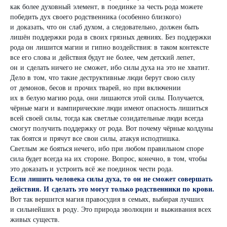
как более духовный элемент, в поединке за честь рода можете
победить дух своего родственника (особенно близкого)
и доказать, что он слаб духом, а следовательно, должен быть
лишён поддержки рода в своих грязных деяниях. Без поддержки
рода он лишится магии и гипно воздействия: в таком контексте
все его слова и действия будут не более, чем детский лепет,
он и сделать ничего не сможет, ибо силы духа на это не хватит.
Дело в том, что такие деструктивные люди берут свою силу
от демонов, бесов и прочих тварей, но при включении
их в белую магию рода, они лишаются этой силы. Получается,
чёрные маги и вампирические люди имеют опасность лишиться
всей своей силы, тогда как светлые созидательные люди всегда
смогут получить поддержку от рода. Вот почему чёрные колдуны
так боятся и прячут все свои силы, атакуя исподтишка.
Светлым же бояться нечего, ибо при любом правильном споре
сила будет всегда на их стороне. Вопрос, конечно, в том, чтобы
это доказать и устроить всё же поединок чести рода.
Если лишить человека силы духа, то он не сможет совершать
действия. И сделать это могут только родственники по крови.
Вот так вершится магия правосудия в семьях, выбирая лучших
и сильнейших в роду. Это природа эволюции и выживания всех
живых существ.