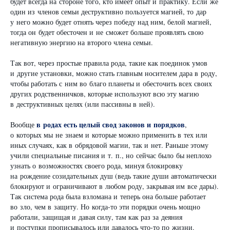
будет всегда на стороне того, кто имеет опыт и практику. Если же
один из членов семьи деструктивно пользуется магией, то дар
у него можно будет отнять через победу над ним, белой магией,
тогда он будет обесточен и не сможет больше проявлять свою
негативную энергию на второго члена семьи.
Так вот, через простые правила рода, такие как поединок умов
и другие установки, можно стать главным носителем дара в роду,
чтобы работать с ним во благо планеты и обесточить всех своих
других родственничков, которые используют всю эту магию
в деструктивных целях (или пассивны в ней).
в родах есть целый свод законов и порядков
Вообще
,
о которых мы не знаем и которые можно применить в тех или
иных случаях, как в обрядовой магии, так и нет. Раньше этому
учили специальные писания и т. п., но сейчас было бы неплохо
узнать о возможностях своего рода, минуя блокировку
на рождение созидательных душ (ведь такие души автоматически
блокируют и ограничивают в любом роду, закрывая им все дары).
Так система рода была взломана и теперь она больше работает
во зло, чем в защиту. Но когда-то эти порядки очень мощно
работали, защищая и давая силу, там как раз за деяния
и поступки прописывалось или давалось что-то по жизни.