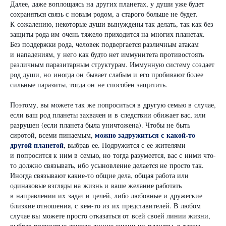
Далее, даже воплощаясь на других планетах, у души уже будет
сохраняться связь с новым родом, а старого больше не будет.
К сожалению, некоторые души вынуждены так делать, так как без
защиты рода им очень тяжело приходится на многих планетах.
Без поддержки рода, человек подвергается различным атакам
и нападениям, у него как будто нет иммунитета противостоять
различным паразитарным структурам. Иммунную систему создает
род души, но иногда он бывает слабым и его пробивают более
сильные паразиты, тогда он не способен защитить.
Поэтому, вы можете так же попроситься в другую семью в случае,
если ваш род планеты захвачен и в следствии обижает вас, или
разрушен (если планета была уничтожена). Чтобы не быть
можно задружиться с какой-то
сиротой, всеми пинаемым,
другой планетой
, выбрав ее. Подружится с ее жителями
и попросится к ним в семью, но тогда разумеется, вас с ними что-
то должно связывать, ибо усыновление делается не просто так.
Иногда связывают какие-то общие дела, общая работа или
одинаковые взгляды на жизнь и ваше желание работать
в направлении их задач и целей, либо любовные и дружеские
близкие отношения, с кем-то из их представителей. В любом
случае вы можете просто отказаться от всей своей линии жизни,
выбрав полностью другую линию жизни их планеты, в таком