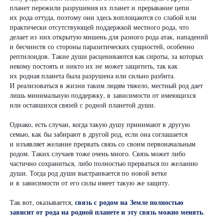
планет пережили разрушения их планет и прерывание цепи
их рода оттуда, поэтому они здесь воплощаются со слабой или
практически отсутствующей поддержкой местного рода, что
делает из них открытую мишень для разного рода атак, нападений
и бесчинств со стороны паразитических сущностей, особенно
рептилоидов. Такие души расцениваются как сироты, за которых
некому постоять и никто их не может защитить, так как
их родная планета была разрушена или сильно разбита.
И реализоваться в жизни таким людям тяжело, местный род дает
лишь минимальную поддержку, в зависимости от имеющихся
или оставшихся связей с родной планетой души.
Однако, есть случаи, когда такую душу принимают в другую
семью, как бы забирают в другой род, если она соглашается
и изъявляет желание прервать связь со своим первоначальным
родом. Таких случаев тоже очень много. Связь может либо
частично сохраниться, либо полностью прерваться по желанию
души. Тогда род души выстраивается по новой ветке
и в зависимости от его силы имеет такую же защиту.
связь с родом на Земле полностью
Так вот, оказывается,
зависит от рода на родной планете и эту связь можно менять
.