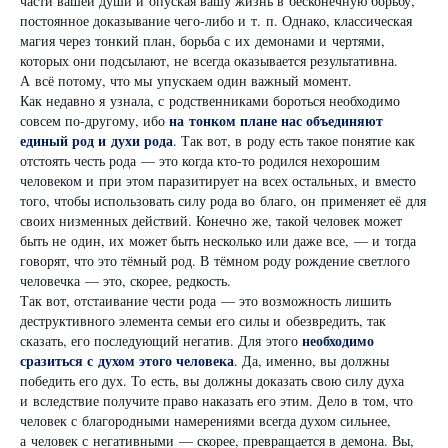
части вашей души и опуская вашу жизнь в бесконечную борьбу,
постоянное доказывание чего-либо и т. п. Однако, классическая
магия через тонкий план, борьба с их демонами и чертями,
которых они подсылают, не всегда оказывается результативна.
А всё потому, что мы упускаем один важный момент.
Как недавно я узнала, с родственниками бороться необходимо
на тонком плане нас объединяют
совсем по-другому, ибо
единый род и духи рода
. Так вот, в роду есть такое понятие как
отстоять честь рода — это когда кто-то родился нехорошим
человеком и при этом паразитирует на всех остальных, и вместо
того, чтобы использовать силу рода во благо, он применяет её для
своих низменных действий. Конечно же, такой человек может
быть не один, их может быть несколько или даже все, — и тогда
говорят, что это тёмный род. В тёмном роду рождение светлого
человечка — это, скорее, редкость.
Так вот, отстаивание чести рода — это возможность лишить
деструктивного элемента семьи его силы и обезвредить, так
необходимо
сказать, его последующий негатив. Для этого
сразиться с духом этого человека
. Да, именно, вы должны
победить его дух. То есть, вы должны доказать свою силу духа
и вследствие получите право наказать его этим. Дело в том, что
человек с благородными намерениями всегда духом сильнее,
а человек с негативными — скорее, превращается в демона. Вы,