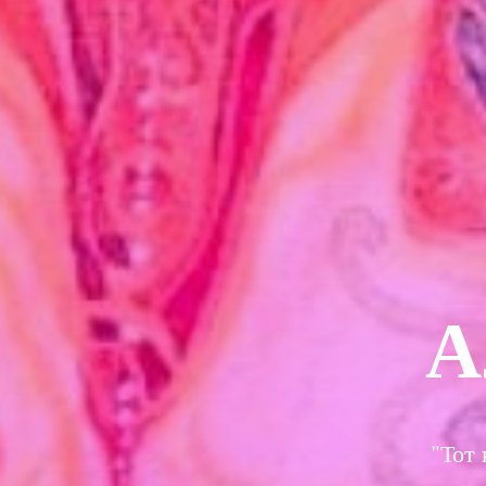
А
"Тот 