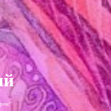
ий
иром!"